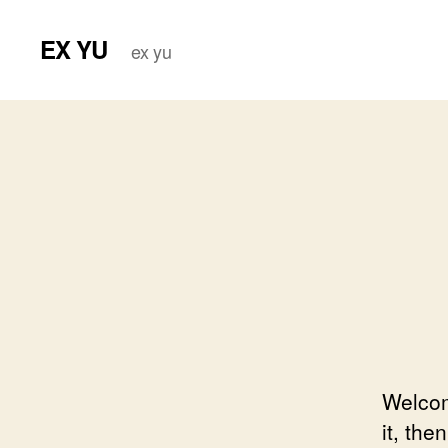
EX YU
ex yu
Welcome
it, then