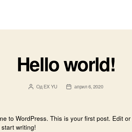
Hello world!
Од
EX YU
април 6, 2020
Аутор
Датум
чланка
чланка
 to WordPress. This is your first post. Edit or
 start writing!